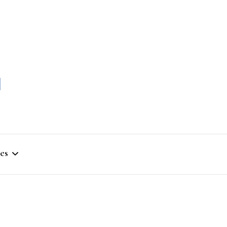
momble
es
stique
ym
que Artistique