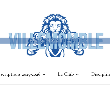
Ville
nscriptions 2025-2026
Le Club
Disciplin
Gymna
Cours d’essais 2025
Bienvenue à Villemomble
Baby G
Gymnastique
Planning 2025-2026
Gymnasti