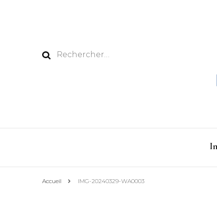
Rechercher :
I
Accueil
IMG-20240329-WA0003