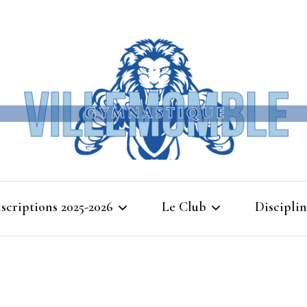
Ville
nscriptions 2025-2026
Le Club
Disciplin
Gymna
Cours d’essais 2025
Bienvenue à Villemomble
Baby G
Gymnastique
Planning 2025-2026
Gymnasti