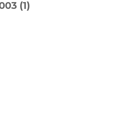
03 (1)
Féminin
Inscriptions 2025-2026
Gymnasti
Inscriptions des groupes
Masculi
compétitions GAF GAM
GR
Gymnast
Inscriptions Membre du
TeamG
bureau – entraîneurs
Gym aux
Fitness 