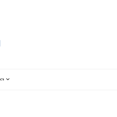
momble
es
stique
ym
que Artistique