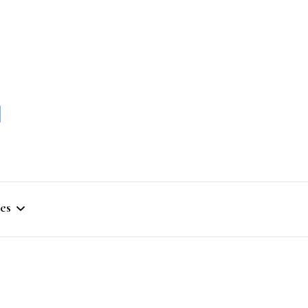
momble
es
stique
ym
que Artistique