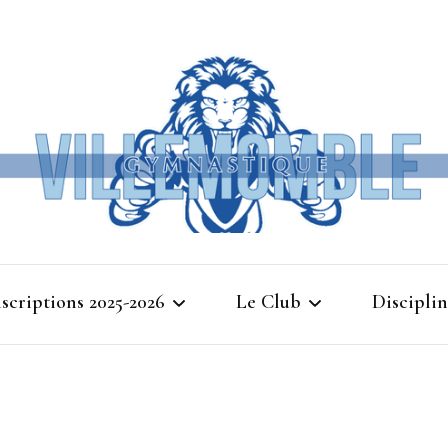
Ville
nscriptions 2025-2026
Le Club
Disciplin
Gymna
Cours d’essais 2025
Bienvenue à Villemomble
Baby G
Gymnastique
Planning 2025-2026
Gymnasti