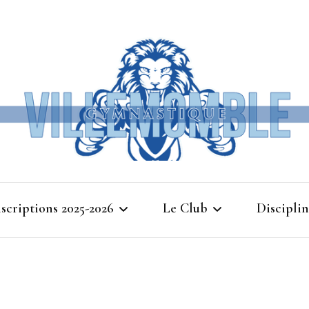
Ville
nscriptions 2025-2026
Le Club
Disciplin
Gymna
Cours d’essais 2025
Bienvenue à Villemomble
Baby G
Gymnastique
Planning 2025-2026
Gymnasti