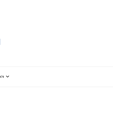
momble
es
stique
ym
que Artistique