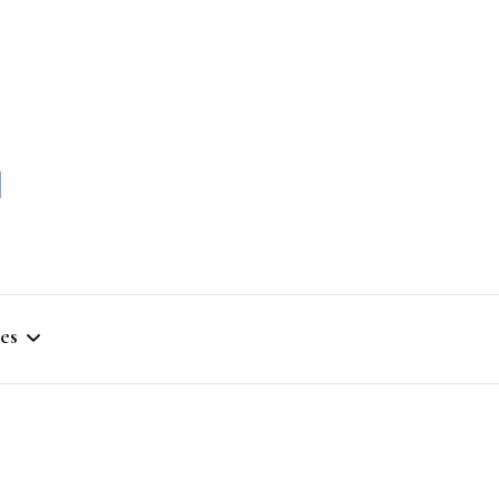
momble
es
stique
ym
que Artistique