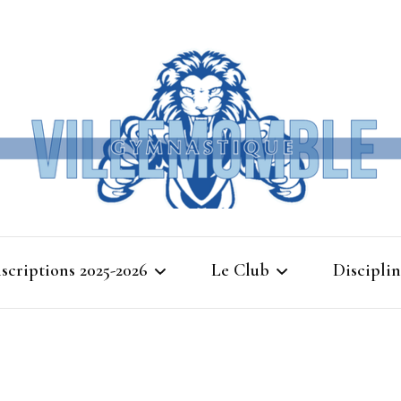
Ville
nscriptions 2025-2026
Le Club
Disciplin
Gymna
Cours d’essais 2025
Bienvenue à Villemomble
Baby G
Gymnastique
Planning 2025-2026
Gymnasti