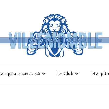
Ville
nscriptions 2025-2026
Le Club
Disciplin
Gymna
Cours d’essais 2025
Bienvenue à Villemomble
Baby G
Gymnastique
Planning 2025-2026
Gymnasti