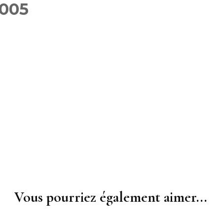
005
Féminin
Inscriptions 2025-2026
Gymnasti
Inscriptions des groupes
Masculi
compétitions GAF GAM
GR
Gymnast
Inscriptions Membre du
TeamG
bureau – entraîneurs
Gym aux
Fitness 
Vous pourriez également aimer...