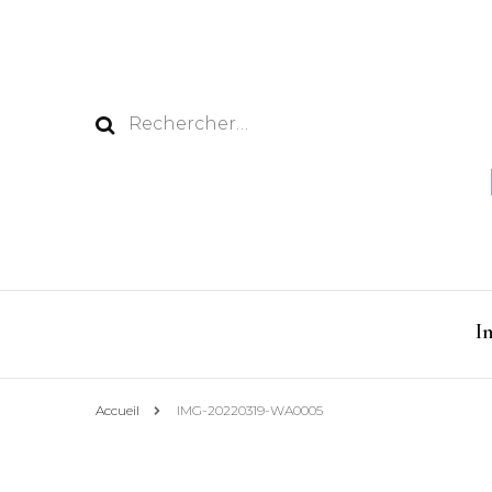
Rechercher :
I
Accueil
IMG-20220319-WA0005