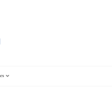
momble
es
stique
ym
que Artistique