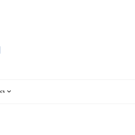
momble
es
stique
ym
que Artistique