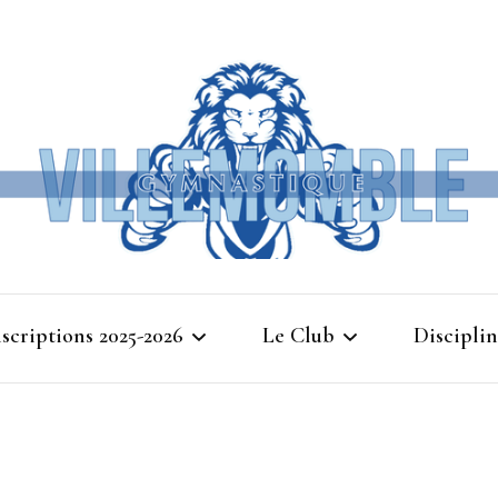
Ville
nscriptions 2025-2026
Le Club
Disciplin
Gymna
Cours d’essais 2025
Bienvenue à Villemomble
Baby G
Gymnastique
Planning 2025-2026
Gymnasti