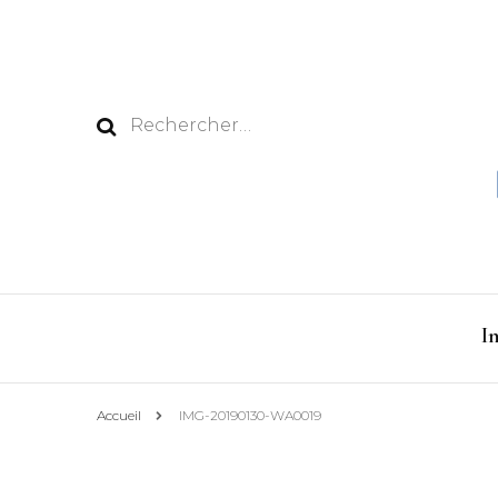
Rechercher :
I
Accueil
IMG-20190130-WA0019