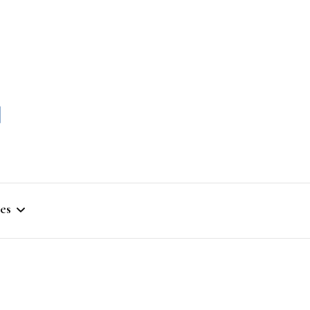
momble
es
stique
ym
que Artistique