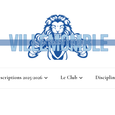
Ville
nscriptions 2025-2026
Le Club
Disciplin
Gymna
Cours d’essais 2025
Bienvenue à Villemomble
Baby G
Gymnastique
Planning 2025-2026
Gymnasti