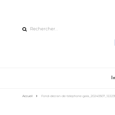
Rechercher :
I
Accueil
Fond-decran-de-telephone-gala_20240507_12223