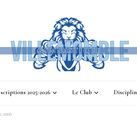
Ville
nscriptions 2025-2026
Le Club
Disciplin
Gymna
5_0000
Cours d’essais 2025
Bienvenue à Villemomble
Baby G
Gymnastique
Planning 2025-2026
Gymnasti