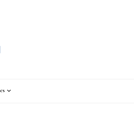
momble
es
stique
ym
que Artistique