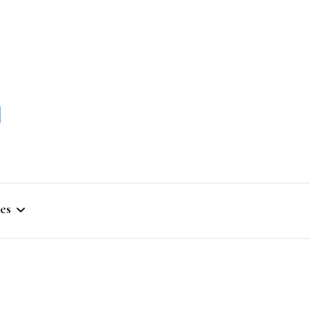
momble
es
stique
ym
que Artistique