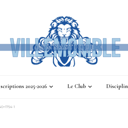
Ville
nscriptions 2025-2026
Le Club
Disciplin
Gymna
40×1754-1
Cours d’essais 2025
Bienvenue à Villemomble
Baby G
Gymnastique
Planning 2025-2026
Gymnasti