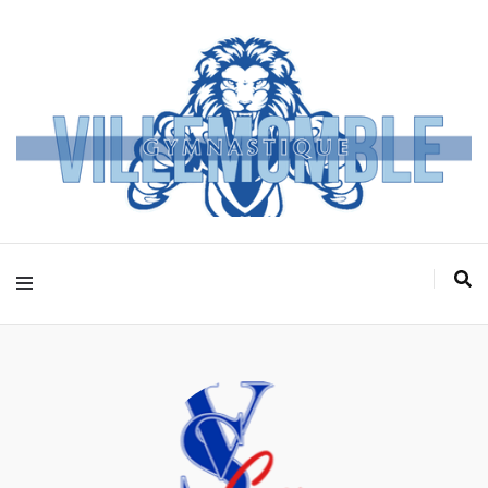
Villemomble
Gymnastique