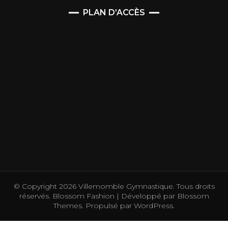
PLAN D’ACCÈS
© Copyright 2026
Villemomble Gymnastique
. Tous droits
réservés.
Blossom Fashion | Développé par
Blossom
Themes
. Propulsé par
WordPress
.