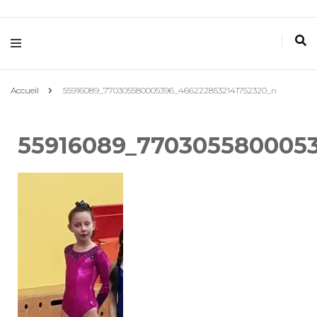
Villemomble
Gymnastique
Accueil
55916089_770305580005396_4662228532141752320_n
55916089_7703055800053