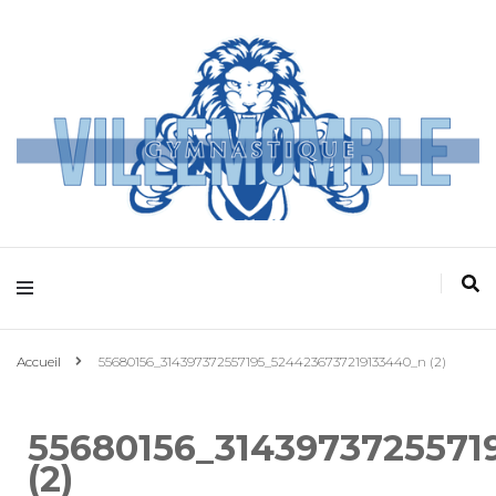
Villemomble
Gymnastique
Accueil
55680156_314397372557195_5244236737219133440_n (2)
55680156_3143973725571
(2)