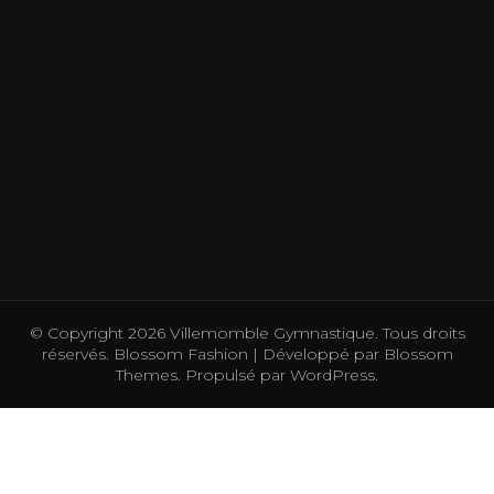
© Copyright 2026
Villemomble Gymnastique
. Tous droits
réservés.
Blossom Fashion | Développé par
Blossom
Themes
. Propulsé par
WordPress
.