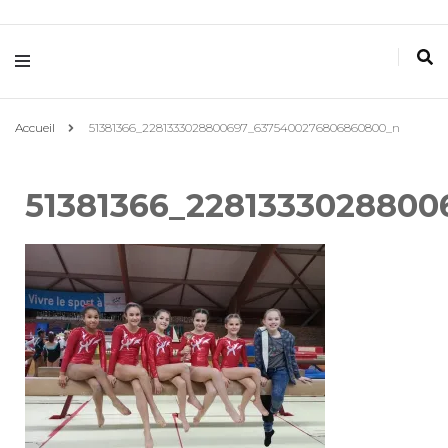
Villemomble
Gymnastique
Accueil
51381366_2281333028800697_6375400276806860800_n
51381366_228133302880