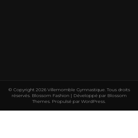
© Copyright 2026
Villemomble Gymnastique
. Tous droits
réservés.
Blossom Fashion | Développé par
Blossom
Themes
. Propulsé par
WordPress
.