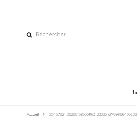
Rechercher :
I
Accueil
50467821_352881695301163_233854278996643020