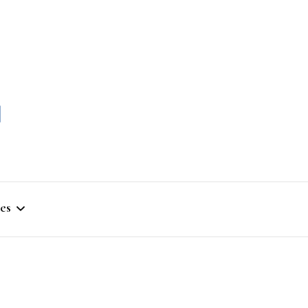
momble
es
stique
ym
que Artistique