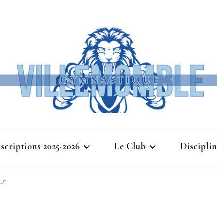
Ville
nscriptions 2025-2026
Le Club
Disciplin
Gymna
8_n
Cours d’essais 2025
Bienvenue à Villemomble
Baby G
Gymnastique
Planning 2025-2026
Gymnasti