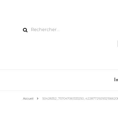
Rechercher :
I
Accueil
50428352_757047061333250_422877292932156620