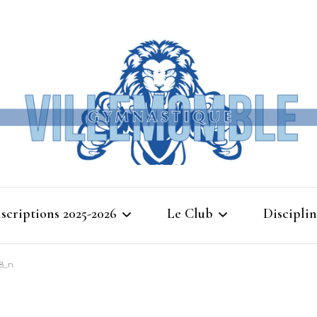
Ville
nscriptions 2025-2026
Le Club
Disciplin
Gymna
8_n
Cours d’essais 2025
Bienvenue à Villemomble
Baby G
Gymnastique
Planning 2025-2026
Gymnasti