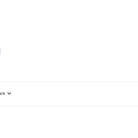
momble
es
stique
ym
que Artistique