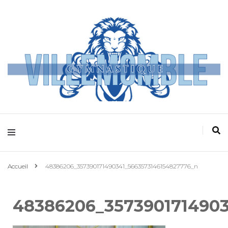
Villemomble
Gymnastique
Accueil
48386206_357390171490341_5663573146154827776_n
48386206_3573901714903