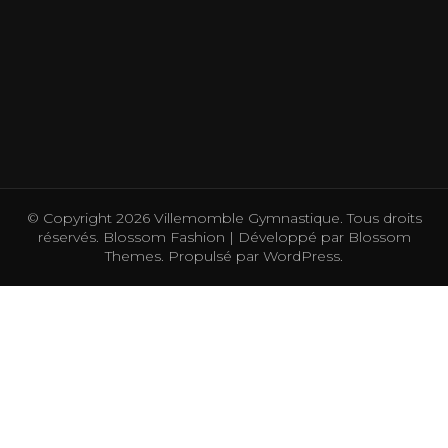
© Copyright 2026
Villemomble Gymnastique
. Tous droits
réservés.
Blossom Fashion | Développé par
Blossom
Themes
. Propulsé par
WordPress
.