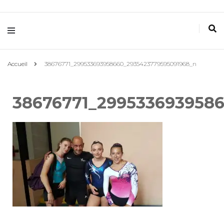
Villemomble
Gymnastique
Accueil
38676771_299533693958660_2935423779595091968_n
38676771_299533693958