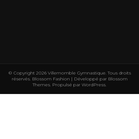
© Copyright 2026
Villemomble Gymnastique
. Tous droits
réservés.
Blossom Fashion | Développé par
Blossom
Themes
. Propulsé par
WordPress
.