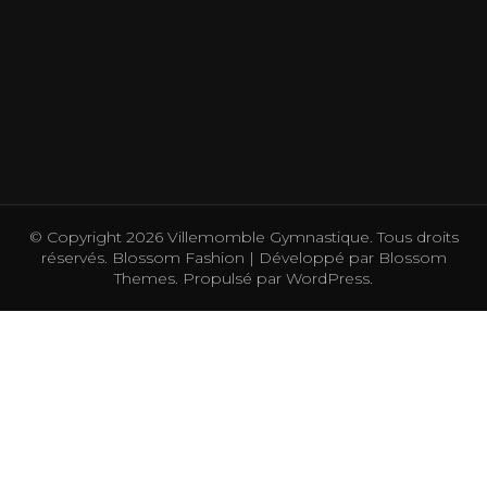
© Copyright 2026
Villemomble Gymnastique
. Tous droits
réservés.
Blossom Fashion | Développé par
Blossom
Themes
. Propulsé par
WordPress
.