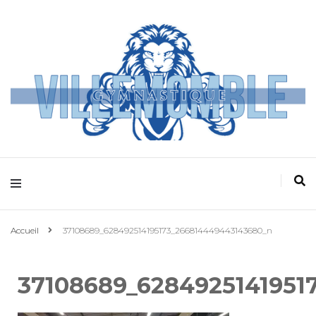
Villemomble
Gymnastique
Accueil
37108689_628492514195173_266814449443143680_n
37108689_6284925141951