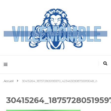
Villemomble
Gymnastique
Accueil
30415264_187572805195970_4234630908755919048_n
30415264_187572805195