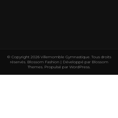
© Copyright 2026
Villemomble Gymnastique
. Tous droits
réservés.
Blossom Fashion | Développé par
Blossom
Themes
. Propulsé par
WordPress
.