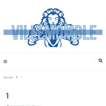
Villemomble
Gymnastique
Accueil
1
1